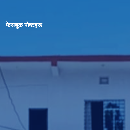
फेसबुक पाेष्टहरू