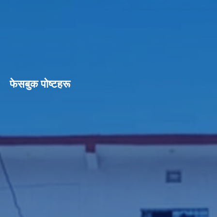
फेसबुक पाेष्टहरू