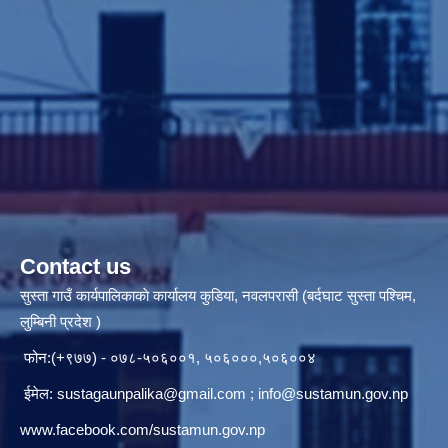
Contact us
सुस्ता गाउँ कार्यपालिकाकाे कार्यालय कुडिया, नवलपरासी (बर्दघाट सुस्ता पश्चिम,
लुम्बिनी प्रदेश )
फोन:(+९७७) - ०७८-५०६००१, ५०६०००,५०६००४
ईमेल:
sustagaunpalika@gmail.com
;
info@sustamun.gov.np
www.facebook.com/sustamun.gov.np