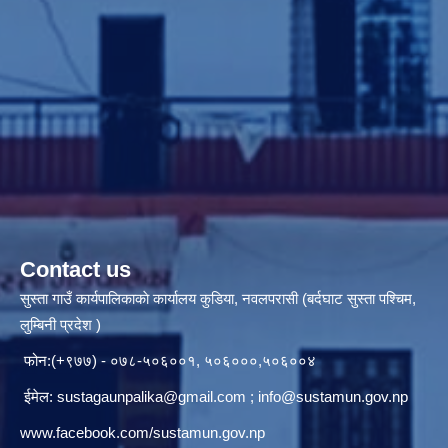
Contact us
सुस्ता गाउँ कार्यपालिकाकाे कार्यालय कुडिया, नवलपरासी (बर्दघाट सुस्ता पश्चिम,
लुम्बिनी प्रदेश )
फोन:(+९७७) - ०७८-५०६००१, ५०६०००,५०६००४
ईमेल:
sustagaunpalika@gmail.com
;
info@sustamun.gov.np
www.facebook.com/sustamun.gov.np