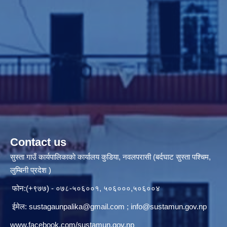
Contact us
सुस्ता गाउँ कार्यपालिकाकाे कार्यालय कुडिया, नवलपरासी (बर्दघाट सुस्ता पश्चिम,
लुम्बिनी प्रदेश )
फोन:(+९७७) - ०७८-५०६००१, ५०६०००,५०६००४
ईमेल:
sustagaunpalika@gmail.com
;
info@sustamun.gov.np
www.facebook.com/sustamun.gov.np