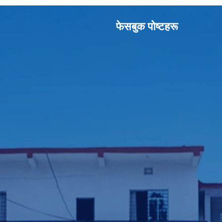
फेसबुक पाेष्टहरू