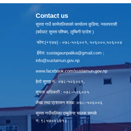
Contact us
सुस्ता गाउँ कार्यपालिकाकाे कार्यालय कुडिया, नवलपरासी
(बर्दघाट सुस्ता पश्चिम, लुम्बिनी प्रदेश )
फोन:(+९७७) - ०७८-५०६००१, ५०६०००,५०६००४
ईमेल:
sustagaunpalika@gmail.com
;
info@sustamun.gov.np
www.facebook.com/sustamun.gov.np
हेलाे सुस्ता नं.
०७८-५०६००१
,
सुचना अधिकारी : ०७८–५०६००५
लेखा तथा प्रशासन शाखा :०७८–५०६००६
सुस्ता गाउँपालिका एम्बुलेन्स चालक सम्पर्क
न‌‍: ९८५७०४६७१३