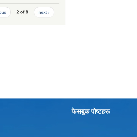
ious
2 of 8
next ›
फेसबुक पाेष्टहरू