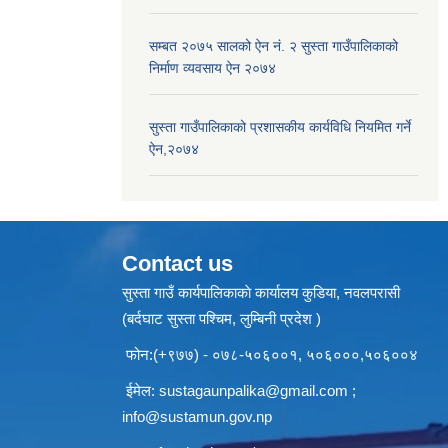
सम्बत २०७५ सालको ऐन नं. २ सुस्ता गाउँपालिकाको
निर्माण व्यवसाय ऐन २०७४
सुस्ता गाउँपालिकाको प्रशासकीय कार्यविधि नियमित गर्ने
ऐन,२०७४
Contact us
सुस्ता गाउँ कार्यपालिकाकाे कार्यालय कुडिया, नवलपरासी
(बर्दघाट सुस्ता पश्चिम, लुम्बिनी प्रदेश )
फोन:(+९७७) - ०७८-५०६००१, ५०६०००,५०६००४
ईमेल:
sustagaunpalika@gmail.com
;
info@sustamun.gov.np