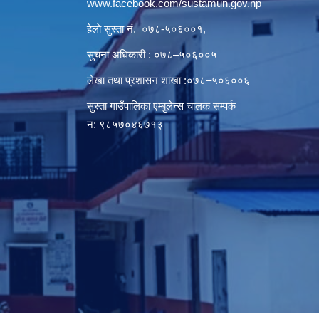
www.facebook.com/sustamun.gov.np
हेलाे सुस्ता नं.
०७८-५०६००१
,
सुचना अधिकारी : ०७८–५०६००५
लेखा तथा प्रशासन शाखा :०७८–५०६००६
सुस्ता गाउँपालिका एम्बुलेन्स चालक सम्पर्क
न‌‍: ९८५७०४६७१३