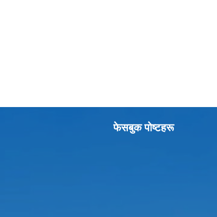
फेसबुक पाेष्टहरू