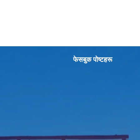
फेसबुक पाेष्टहरू