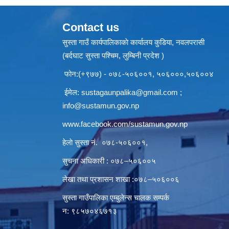
Contact us
सुस्ता गाउँ कार्यपालिकाकाे कार्यालय कुडिया, नवलपरासी
(बर्दघाट सुस्ता पश्चिम, लुम्बिनी प्रदेश )
फोन:(+९७७) - ०७८-५०६००१, ५०६०००,५०६००४
ईमेल:
sustagaunpalika@gmail.com
;
info@sustamun.gov.np
www.facebook.com/sustamun.gov.np
हेलाे सुस्ता नं.
०७८-५०६००१
,
सुचना अधिकारी : ०७८–५०६००५
लेखा तथा प्रशासन शाखा :०७८–५०६००६
सुस्ता गाउँपालिका एम्बुलेन्स चालक सम्पर्क
न‌‍: ९८५७०४६७१३