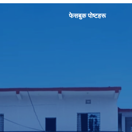
फेसबुक पाेष्टहरू