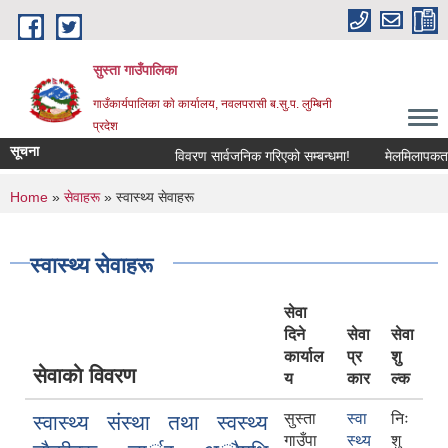
Skip to main content
सुस्ता गाउँपालिका
गाउँकार्यपालिका काे कार्यालय, नवलपरासी ब.सु.प. लुम्बिनी
प्रदेश
सूचना
विवरण सार्वजनिक गरिएको सम्बन्धमा!
मेलमिलापकर्तामा 
You are here
Home
»
सेवाहरू
» स्वास्थ्य सेवाहरू
स्वास्थ्य सेवाहरू
सेवा
दिने
सेवा
सेवा
कार्याल
प्र
शु
सेवाकाे विवरण
य
कार
ल्क
सुस्ता
स्वा
निः
स्वास्थ्य संस्था तथा स्वस्थ्य
गाउँपा
स्थ्य
शु