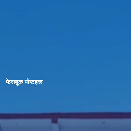
फेसबुक पाेष्टहरू