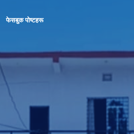
फेसबुक पाेष्टहरू