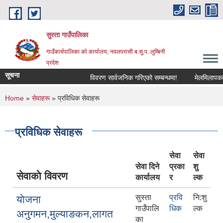
Skip to main content
सुस्ता गाउँपालिका
गाउँकार्यपालिका काे कार्यालय, नवलपरासी ब.सु.प. लुम्बिनी
प्रदेश
सूचना
विवरण सार्वजनिक गरिएको सम्बन्धमा!
मेलमिलापकर्तामा
You are here
Home
»
सेवाहरू
» प्रविधिक सेवाहरू
प्रविधिक सेवाहरू
सेवा
सेवा
सेवा दिने
प्रका
शु
सेवाकाे विवरण
कार्यालय
र
ल्क
सुस्ता
प्रवि
नि:शु
याेजना
गाउँपालि
धिक
ल्क
अनुगमन,मुल्याङकन,लागत
का