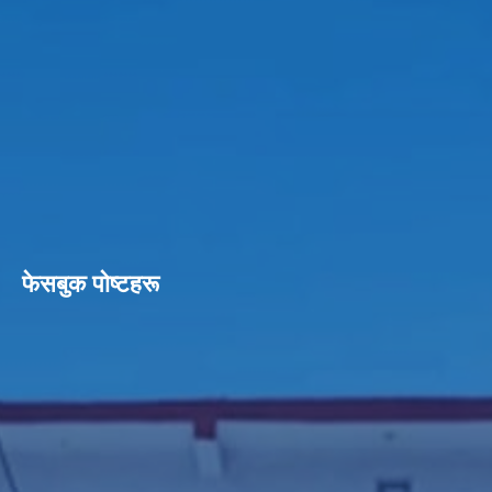
फेसबुक पाेष्टहरू