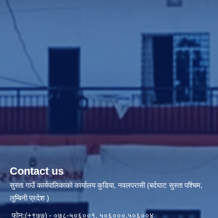
Contact us
सुस्ता गाउँ कार्यपालिकाकाे कार्यालय कुडिया, नवलपरासी (बर्दघाट सुस्ता पश्चिम,
लुम्बिनी प्रदेश )
फोन:(+९७७) - ०७८-५०६००१, ५०६०००,५०६००४