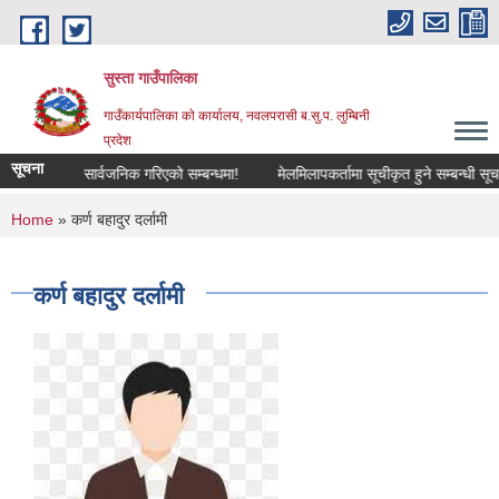
Skip to main content
सुस्ता गाउँपालिका
गाउँकार्यपालिका काे कार्यालय, नवलपरासी ब.सु.प. लुम्बिनी
प्रदेश
सूचना
विवरण सार्वजनिक गरिएको सम्बन्धमा!
मेलमिलापकर्तामा सूचीकृत हुने सम्बन्धी सूचना
You are here
Home
» कर्ण बहादुर दर्लामी
कर्ण बहादुर दर्लामी