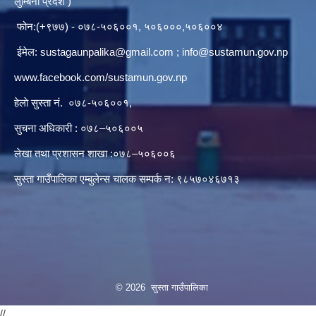
लुम्बिनी प्रदेश )
फोन:(+९७७) - ०७८-५०६००१, ५०६०००,५०६००४
ईमेल:
sustagaunpalika@gmail.com
;
info@sustamun.gov.np
www.facebook.com/sustamun.gov.np
हेलाे सुस्ता नं.
०७८-५०६००१
,
सुचना अधिकारी : ०७८–५०६००५
लेखा तथा प्रशासन शाखा :०७८–५०६००६
सुस्ता गाउँपालिका एम्बुलेन्स चालक सम्पर्क न‌‍: ९८५७०४६७१३
© 2026 सुस्ता गाउँपालिका
//