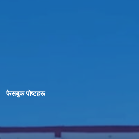
फेसबुक पाेष्टहरू