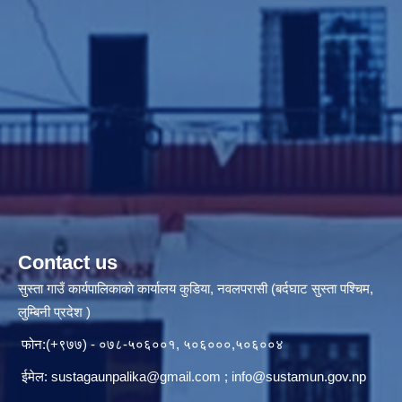
Contact us
सुस्ता गाउँ कार्यपालिकाकाे कार्यालय कुडिया, नवलपरासी (बर्दघाट सुस्ता पश्चिम,
लुम्बिनी प्रदेश )
फोन:(+९७७) - ०७८-५०६००१, ५०६०००,५०६००४
ईमेल:
sustagaunpalika@gmail.com
;
info@sustamun.gov.np