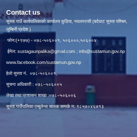
Contact us
सुस्ता गाउँ कार्यपालिकाकाे कार्यालय कुडिया, नवलपरासी (बर्दघाट सुस्ता पश्चिम,
लुम्बिनी प्रदेश )
फोन:(+९७७) - ०७८-५०६००१, ५०६०००,५०६००४
ईमेल:
sustagaunpalika@gmail.com
;
info@sustamun.gov.np
www.facebook.com/sustamun.gov.np
हेलाे सुस्ता नं.
०७८-५०६००१
,
सुचना अधिकारी : ०७८–५०६००५
लेखा तथा प्रशासन शाखा :०७८–५०६००६
सुस्ता गाउँपालिका एम्बुलेन्स चालक सम्पर्क न‌‍: ९८५७०४६७१३