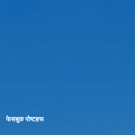
फेसबुक पाेष्टहरू