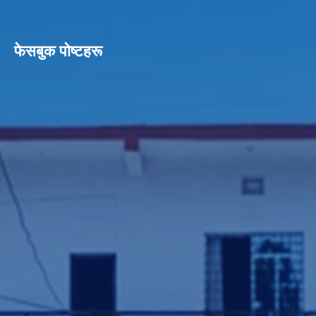
फेसबुक पाेष्टहरू