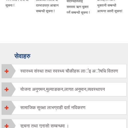
सदस्यहरुलाई
सूचना !
दरभाउपत्र आव्हान
भुक्तानी सम्बन्धी
समयमा ऋण चुक्ता
सम्बन्धी सूचना !
अत्यन्त जरुरी सूचना!
गर्ने सम्बन्धी सूचना !
सेवाहरु
स्वास्थ्य संस्था तथा स्वस्थ्य चाैकीहरू लार्इ अाैषधि वितरण
याेजना अनुगमन,मुल्याङकन,लागत अनुमान,व्यवस्थापन
सामाजिक सुरक्षा लाभग्राही दर्ता नविकरण
सुचना तथा गुनासाे सम्बन्धमा ।