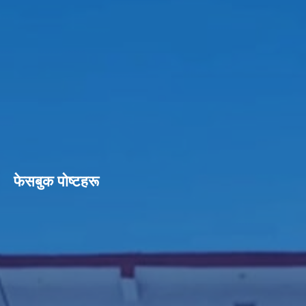
फेसबुक पाेष्टहरू