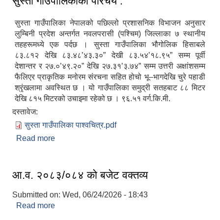
सुस्ता गाउँपालिकाकाे परिचय :
सुस्ता गाउँपालिका नेपालको पछिल्लो प्रशासनिक विभाजन अनुसार
लुम्बिनी प्रदेश अन्तर्गत नवलपरासी (पश्चिम) जिल्लाका ७ स्थानीय
तहहरूमध्ये एक पर्दछ । सुस्ता गाउँपालिका भौगोलिक हिसाबले
८३.८१२ देखि ८३.४८’४३.३०” देखी ८३.५४’१८.९५” सम्म पूर्वी
देशान्तर र २७.०’४९.२०” देखि २७.३१’३.७४” सम्म उत्तरी अक्षांशसम्म
फैलिएर प्राकृतिक मनोरम संरचना सहित होचो भू–भागदेखि चुरे पहाडी
श्रृंखलामा अवस्थित छ । यो गाउँपालिका समुद्री सतहबाट ८८ मिटर
देखि ८१५ मिटरको उचाइमा रहेको छ । ९६.५१ वर्ग.कि.मी.
दस्तावेज:
सुस्ता गाउँपालिका पाश्वचित्र.pdf
Read more
about सुस्ता गाउँपालिकाकाे परिचय :
आ.व. २०८३/०८४ को बजेट वक्तव्य
Submitted on:
Wed, 06/24/2026 - 18:43
Read more
about आ.व. २०८३/०८४ को बजेट वक्तव्य